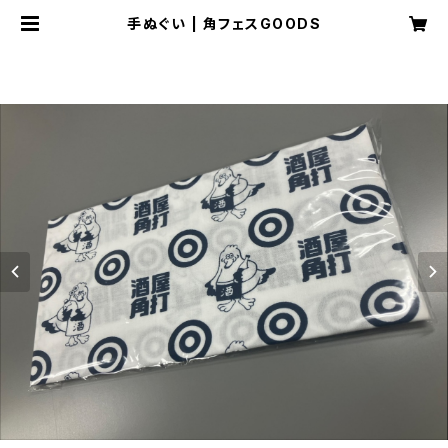
手ぬぐい | 角フェスGOODS