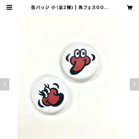
缶バッジ 小（全2種) | 角フェスGOO
DS